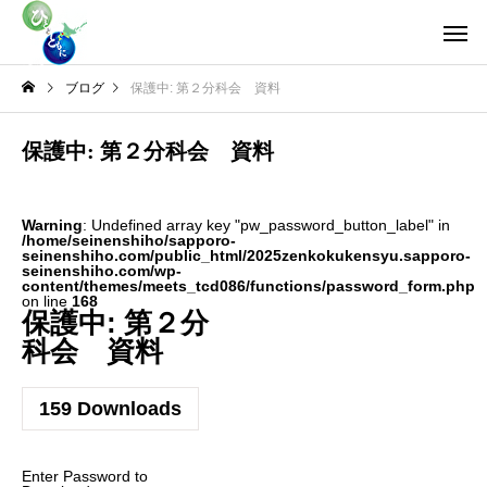
ブログ
保護中: 第２分科会 資料
保護中: 第２分科会 資料
Warning
: Undefined array key "pw_password_button_label" in
/home/seinenshiho/sapporo-
seinenshiho.com/public_html/2025zenkokukensyu.sapporo-
seinenshiho.com/wp-
content/themes/meets_tcd086/functions/password_form.php
on line
168
保護中: 第２分
科会 資料
159
Downloads
Enter Password to